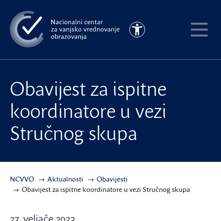
Preskoči
na
Pristupačnost
glavni
Pokaži
sadržaj
meni
Obavijest za ispitne
koordinatore u vezi
Stručnog skupa
NCVVO
Aktualnosti
Obavijesti
Obavijest za ispitne koordinatore u vezi Stručnog skupa
27. veljače 2023.