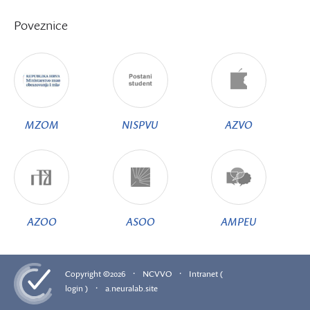
Poveznice
MZOM
NISPVU
AZVO
AZOO
ASOO
AMPEU
·
·
Copyright ©2026
NCVVO
Intranet (
·
login )
a.neuralab.site