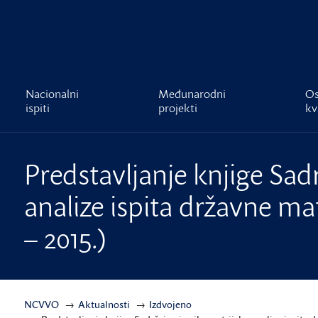
čnost
Nacionalni
Međunarodni
Os
ispiti
projekti
kv
Predstavljanje knjige Sad
analize ispita državne mat
– 2015.)
NCVVO
Aktualnosti
Izdvojeno