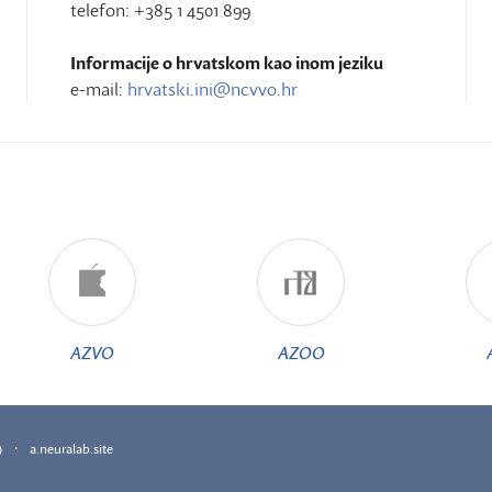
telefon: +385 1 4501 899
Informacije o hrvatskom kao inom jeziku
e-mail:
hrvatski.ini@ncvvo.hr
AZVO
AZOO
·
)
a.neuralab.site