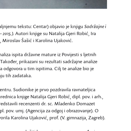
ljnjemu tekstu: Centar) objavio je knjigu
Sadržajne i
– 2015.).
Autori knjige su Natalija Gjeri Robić, Ira
, Miroslav Šašić i Karolina Ujaković.
naliza ispita državne mature iz Povijesti s ljetnih
. Također, prikazani su rezultati sadržajne analize
odgovora u tim ispitima. Cilj te analize bio je
nju tih zadataka.
Centru. Sudionike je prvo pozdravila ravnateljica
ednica knjige Natalija Gjeri Robić, dipl. pov. i arh.,
 predstavili recenzenti dr. sc. Mladenko Domazet
dipl. pov. umj. (Agencija za odgoj i obrazovanje). O
orila Karolina Ujaković, prof. (V. gimnazija, Zagreb).