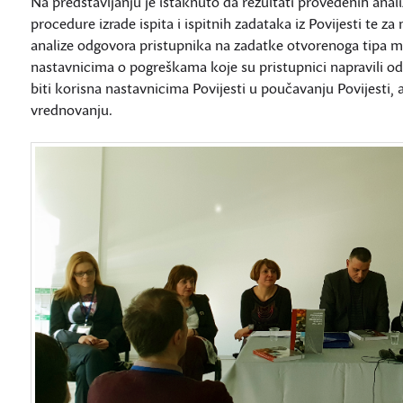
Na predstavljanju je istaknuto da rezultati provedenih ana
procedure izrade ispita i ispitnih zadataka iz Povijesti te za
analize odgovora pristupnika na zadatke otvorenoga tipa m
nastavnicima o pogreškama koje su pristupnici napravili od
biti korisna nastavnicima Povijesti u poučavanju Povijesti, al
vrednovanju.