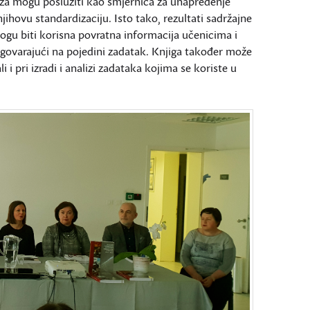
liza mogu poslužiti kao smjernica za unapređenje
 njihovu standardizaciju. Isto tako, rezultati sadržajne
ogu biti korisna povratna informacija učenicima i
govarajući na pojedini zadatak. Knjiga također može
i i pri izradi i analizi zadataka kojima se koriste u