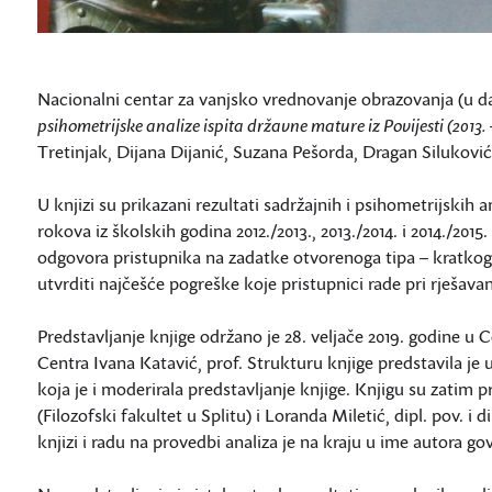
Nacionalni centar za vanjsko vrednovanje obrazovanja (u da
psihometrijske analize ispita državne mature iz Povijesti (2013. 
Tretinjak, Dijana Dijanić, Suzana Pešorda, Dragan Siluković
U knjizi su prikazani rezultati sadržajnih i psihometrijskih a
rokova iz školskih godina 2012./2013., 2013./2014. i 2014./2015
odgovora pristupnika na zadatke otvorenoga tipa – kratkoga 
utvrditi najčešće pogreške koje pristupnici rade pri rješava
Predstavljanje knjige održano je 28. veljače 2019. godine u 
Centra Ivana Katavić, prof. Strukturu knjige predstavila je ur
koja je i moderirala predstavljanje knjige. Knjigu su zatim
(Filozofski fakultet u Splitu) i Loranda Miletić, dipl. pov. i 
knjizi i radu na provedbi analiza je na kraju u ime autora gov