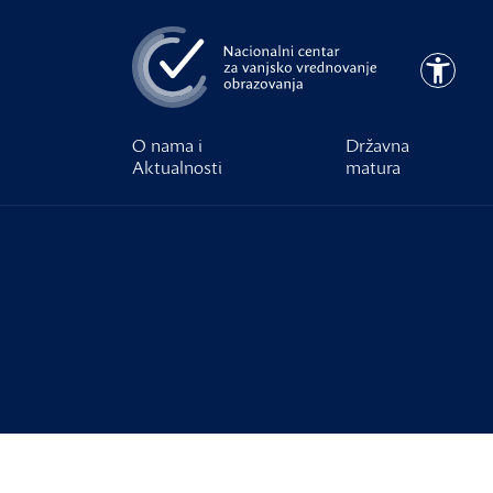
Preskoči na glavni sadržaj
Pristupa
O nama i
Državna
Aktualnosti
matura