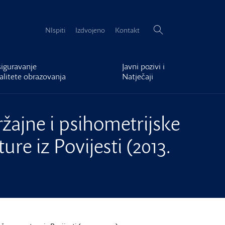
Pretraži:
NIspiti
Izdvojeno
Kontakt
iguravanje
Javni pozivi i
alitete obrazovanja
Natječaji
ržajne i psihometrijske
ure iz Povijesti (2013.