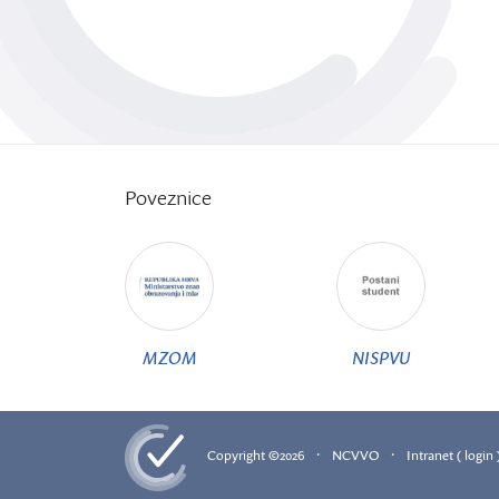
Poveznice
MZOM
NISPVU
·
·
Copyright ©2026
NCVVO
Intranet ( login 