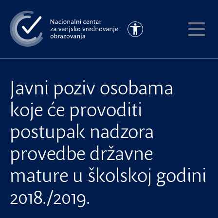
Preskoči
na
Pristupačnost
glavni
Pokaži
sadržaj
meni
Javni poziv osobama
koje će provoditi
postupak nadzora
provedbe državne
mature u školskoj godini
2018./2019.