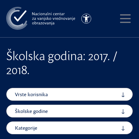
Preskoči
na
Pristupačnost
glavni
Pokaži
sadržaj
meni
Školska godina: 2017. /
2018.
Vrste korisnika
Školske godine
Kategorije