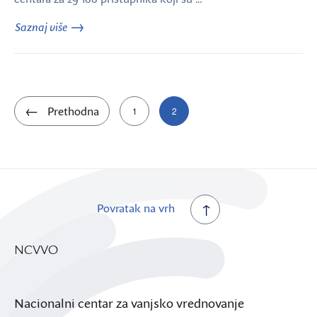
Saznaj više
Brojevi
Prethodna
1
2
stranica
objava
Povratak na vrh
NCVVO
Nacionalni centar za vanjsko vrednovanje