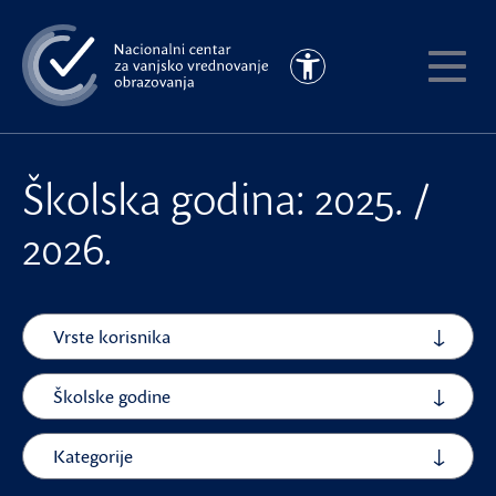
Preskoči
na
Pristupačnost
glavni
Pokaži
sadržaj
meni
Školska godina: 2025. /
2026.
Vrste korisnika
Školske godine
Kategorije