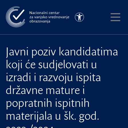
Preskoči
na
Pristupačnost
glavni
Pokaži
sadržaj
meni
Javni poziv kandidatima
koji će sudjelovati u
izradi i razvoju ispita
državne mature i
popratnih ispitnih
materijala u šk. god.