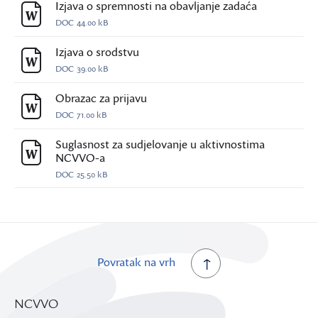
Izjava o spremnosti na obavljanje zadaća
DOC
44.00 kB
Izjava o srodstvu
DOC
39.00 kB
Obrazac za prijavu
DOC
71.00 kB
Suglasnost za sudjelovanje u aktivnostima
NCVVO-a
DOC
25.50 kB
Povratak na vrh
NCVVO