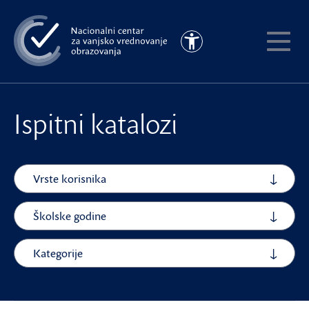
Preskoči
na
Pristupačnost
glavni
Pokaži
sadržaj
meni
Ispitni katalozi
Vrste korisnika
Školske godine
Kategorije