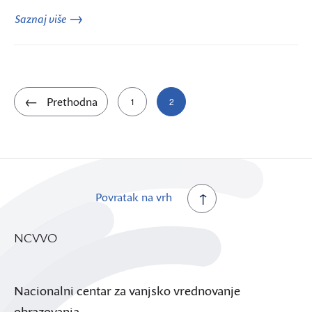
Saznaj više
Brojevi
Prethodna
1
2
stranica
objava
Povratak na vrh
NCVVO
Nacionalni centar za vanjsko vrednovanje
obrazovanja