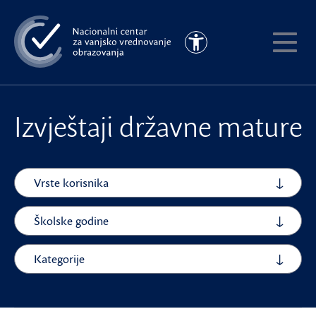
Preskoči
na
Pristupačnost
glavni
Pokaži
sadržaj
meni
Izvještaji državne mature
Vrste korisnika
Školske godine
Kategorije