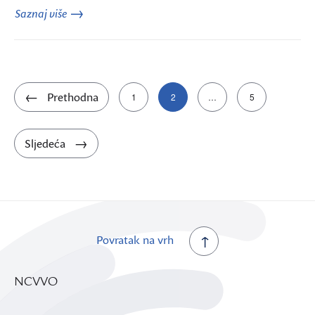
Saznaj više
Brojevi
Prethodna
1
2
…
5
stranica
objava
Sljedeća
Povratak na vrh
NCVVO