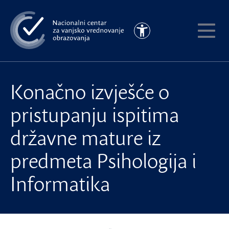
Preskoči
na
Pristupačnost
glavni
Pokaži
sadržaj
meni
Konačno izvješće o
pristupanju ispitima
državne mature iz
predmeta Psihologija i
Informatika