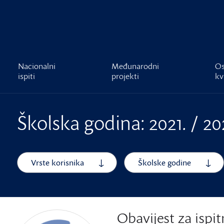
čnost
Nacionalni
Međunarodni
Os
ispiti
projekti
kv
Školska godina: 2021. / 20
Vrste korisnika
Školske godine
Obavijest za ispi