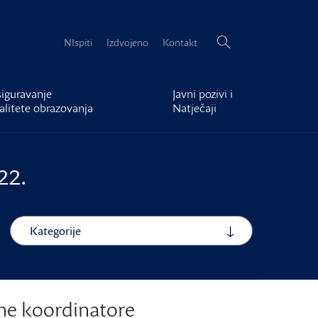
Pretraži:
NIspiti
Izdvojeno
Kontakt
iguravanje
Javni pozivi i
alitete obrazovanja
Natječaji
22.
Kategorije
tne koordinatore