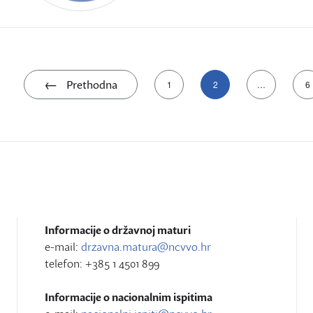
Brojevi
Prethodna
1
2
…
6
stranica
objava
Informacije o državnoj maturi
e-mail:
drzavna.matura@ncvvo.hr
telefon: +385 1 4501 899
Informacije o nacionalnim ispitima