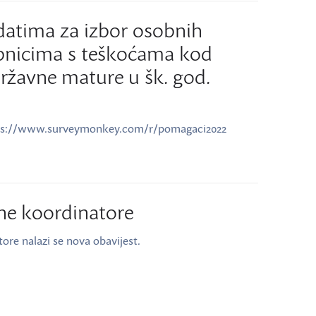
datima za izbor osobnih
pnicima s teškoćama kod
državne mature u šk. god.
https://www.surveymonkey.com/r/pomagaci2022
tne koordinatore
tore nalazi se nova obavijest.