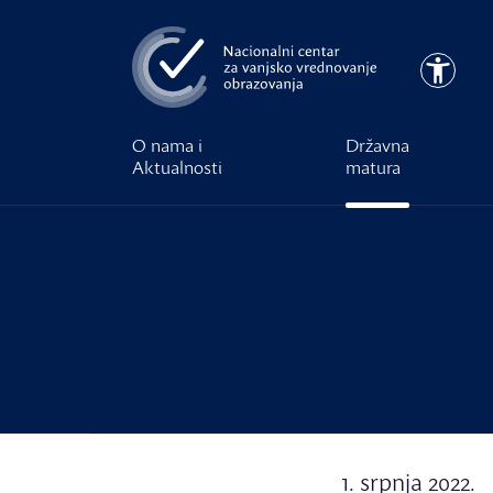
Preskoči na glavni sadržaj
Pristupa
O nama i
Državna
Aktualnosti
matura
1. srpnja 2022.