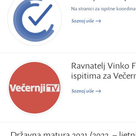
Na stranici za ispitne koordina
Saznaj više
Ravnatelj Vinko F
ispitima za Večer
Saznaj više
Državna matura 2021./2022. – ljetn