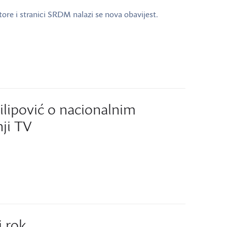
tore i stranici SRDM nalazi se nova obavijest.
ilipović o nacionalnim
nji TV
i rok