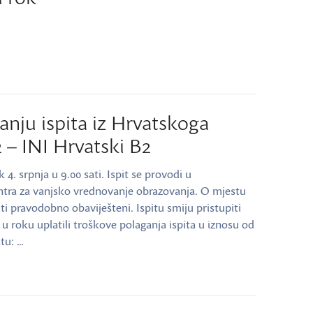
anju ispita iz Hrvatskoga
2 – INI Hrvatski B2
k 4. srpnja u 9.00 sati. Ispit se provodi u
tra za vanjsko vrednovanje obrazovanja. O mjestu
ti pravodobno obaviješteni. Ispitu smiju pristupiti
t i u roku uplatili troškove polaganja ispita u iznosu od
atu: …