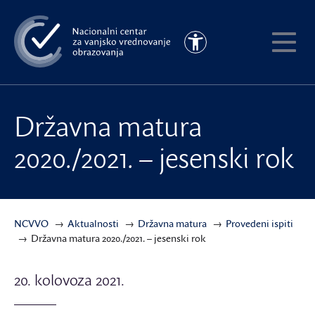
Preskoči
na
Pristupačnost
glavni
Pokaži
sadržaj
meni
Državna matura
2020./2021. – jesenski rok
NCVVO
Aktualnosti
Državna matura
Provedeni ispiti
Državna matura 2020./2021. – jesenski rok
20. kolovoza 2021.