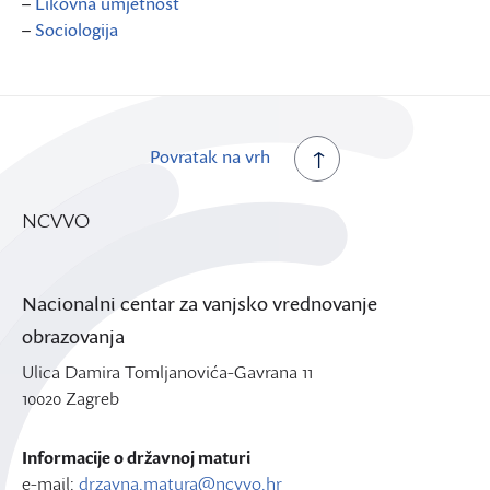
–
Likovna umjetnost
–
Sociologija
Povratak na vrh
NCVVO
Nacionalni centar za vanjsko vrednovanje
obrazovanja
Ulica Damira Tomljanovića-Gavrana 11
10020 Zagreb
Informacije o državnoj maturi
e-mail:
drzavna.matura@ncvvo.hr