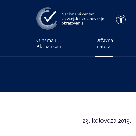
Preskoči na glavni sadržaj
Pristupa
O nama i
Državna
Aktualnosti
matura
23. kolovoza 2019.