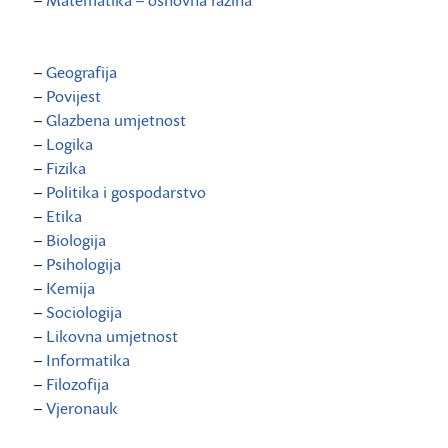
–
Matematika – osnovna razina
–
Geografija
–
Povijest
–
Glazbena umjetnost
–
Logika
–
Fizika
–
Politika i gospodarstvo
–
Etika
–
Biologija
–
Psihologija
–
Kemija
–
Sociologija
–
Likovna umjetnost
–
Informatika
–
Filozofija
–
Vjeronauk