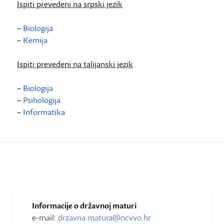
Ispiti prevedeni na srpski jezik
–
Biologija
–
Kemija
Ispiti prevedeni na talijanski jezik
–
Biologija
–
Psihologija
–
Informatika
Informacije o državnoj maturi
e-mail:
drzavna.matura@ncvvo.hr