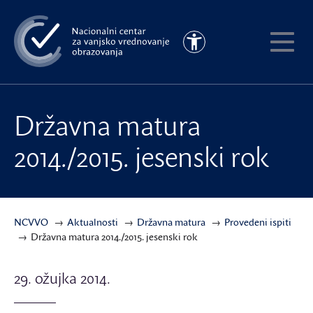
Preskoči
na
Pristupačnost
glavni
Pokaži
sadržaj
meni
Državna matura
2014./2015. jesenski rok
NCVVO
Aktualnosti
Državna matura
Provedeni ispiti
Državna matura 2014./2015. jesenski rok
29. ožujka 2014.