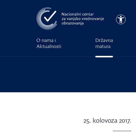
Preskoči na glavni sadržaj
Pristupa
O nama i
Državna
Aktualnosti
matura
25. kolovoza 2017.