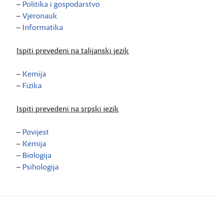
–
Politika i gospodarstvo
–
Vjeronauk
–
Informatika
Ispiti prevedeni na talijanski jezik
–
Kemija
–
Fizika
Ispiti prevedeni na srpski jezik
–
Povijest
–
Kemija
–
Biologija
–
Psihologija