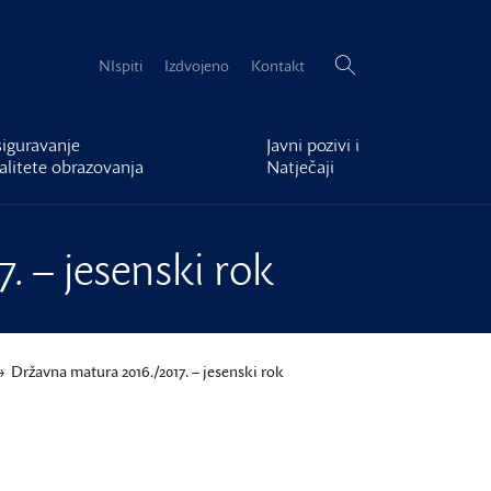
Pretraži:
NIspiti
Izdvojeno
Kontakt
iguravanje
Javni pozivi i
alitete obrazovanja
Natječaji
. – jesenski rok
Državna matura 2016./2017. – jesenski rok