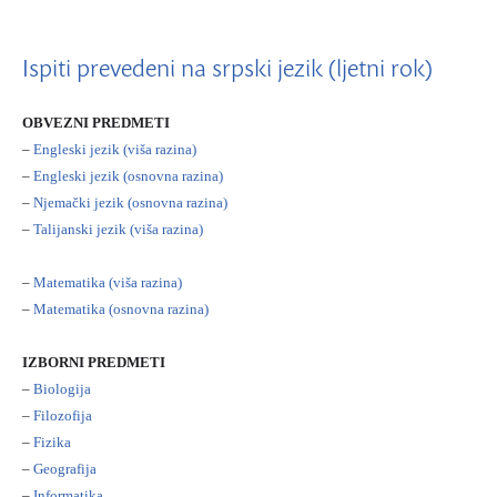
Ispiti prevedeni na srpski jezik (ljetni rok)
OBVEZNI PREDMETI
–
Engleski jezik (viša razina)
–
Engleski jezik (osnovna razina)
–
Njemački jezik (osnovna razina)
–
Talijanski jezik (viša razina)
–
Matematika (viša razina)
–
Matematika (osnovna razina)
IZBORNI PREDMETI
–
Biologija
–
Filozofija
–
Fizika
–
Geografija
–
Informatika