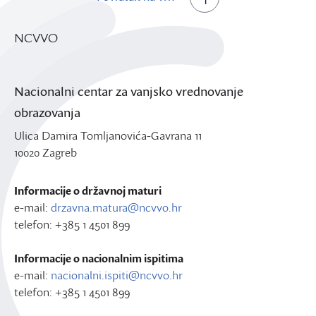
NCVVO
Nacionalni centar za vanjsko vrednovanje
obrazovanja
Ulica Damira Tomljanovića-Gavrana 11
10020 Zagreb
Informacije o državnoj maturi
e-mail:
drzavna.matura@ncvvo.hr
telefon: +385 1 4501 899
Informacije o nacionalnim ispitima
e-mail:
nacionalni.ispiti@ncvvo.hr
telefon: +385 1 4501 899