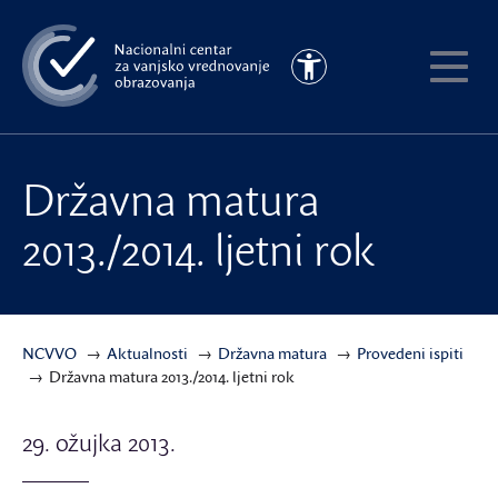
Preskoči
na
Pristupačnost
glavni
Pokaži
sadržaj
meni
Državna matura
2013./2014. ljetni rok
NCVVO
Aktualnosti
Državna matura
Provedeni ispiti
Državna matura 2013./2014. ljetni rok
29. ožujka 2013.