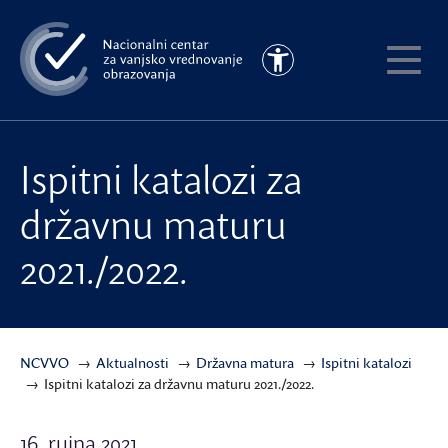
Preskoči
na
Pristupačnost
glavni
Pokaži
sadržaj
meni
Ispitni katalozi za
državnu maturu
2021./2022.
NCVVO
Aktualnosti
Državna matura
Ispitni katalozi
Ispitni katalozi za državnu maturu 2021./2022.
16. rujna 2021.